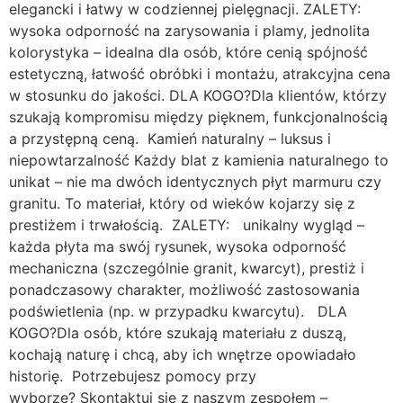
elegancki i łatwy w codziennej pielęgnacji. ZALETY:
wysoka odporność na zarysowania i plamy, jednolita
kolorystyka – idealna dla osób, które cenią spójność
estetyczną, łatwość obróbki i montażu, atrakcyjna cena
w stosunku do jakości. DLA KOGO?Dla klientów, którzy
szukają kompromisu między pięknem, funkcjonalnością
a przystępną ceną. Kamień naturalny – luksus i
niepowtarzalność Każdy blat z kamienia naturalnego to
unikat – nie ma dwóch identycznych płyt marmuru czy
granitu. To materiał, który od wieków kojarzy się z
prestiżem i trwałością. ZALETY: unikalny wygląd –
każda płyta ma swój rysunek, wysoka odporność
mechaniczna (szczególnie granit, kwarcyt), prestiż i
ponadczasowy charakter, możliwość zastosowania
podświetlenia (np. w przypadku kwarcytu). DLA
KOGO?Dla osób, które szukają materiału z duszą,
kochają naturę i chcą, aby ich wnętrze opowiadało
historię. Potrzebujesz pomocy przy
wyborze? Skontaktuj się z naszym zespołem –