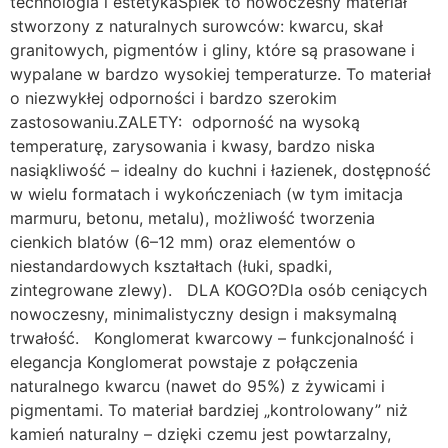
technologia i estetykaSpiek to nowoczesny materiał
stworzony z naturalnych surowców: kwarcu, skał
granitowych, pigmentów i gliny, które są prasowane i
wypalane w bardzo wysokiej temperaturze. To materiał
o niezwykłej odporności i bardzo szerokim
zastosowaniu.ZALETY: odporność na wysoką
temperaturę, zarysowania i kwasy, bardzo niska
nasiąkliwość – idealny do kuchni i łazienek, dostępność
w wielu formatach i wykończeniach (w tym imitacja
marmuru, betonu, metalu), możliwość tworzenia
cienkich blatów (6–12 mm) oraz elementów o
niestandardowych kształtach (łuki, spadki,
zintegrowane zlewy). DLA KOGO?Dla osób ceniących
nowoczesny, minimalistyczny design i maksymalną
trwałość. Konglomerat kwarcowy – funkcjonalność i
elegancja Konglomerat powstaje z połączenia
naturalnego kwarcu (nawet do 95%) z żywicami i
pigmentami. To materiał bardziej „kontrolowany” niż
kamień naturalny – dzięki czemu jest powtarzalny,