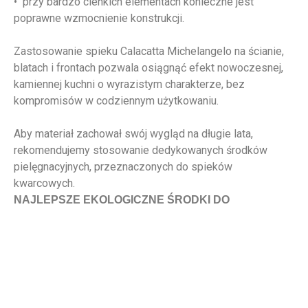
• przy bardzo cienkich elementach konieczne jest
poprawne wzmocnienie konstrukcji.
Zastosowanie spieku Calacatta Michelangelo na ścianie,
blatach i frontach pozwala osiągnąć efekt nowoczesnej,
kamiennej kuchni o wyrazistym charakterze, bez
kompromisów w codziennym użytkowaniu.
Aby materiał zachował swój wygląd na długie lata,
rekomendujemy stosowanie dedykowanych środków
pielęgnacyjnych, przeznaczonych do spieków
kwarcowych.
NAJLEPSZE EKOLOGICZNE ŚRODKI DO
PIELĘGNACJI ZNAJDZIESZ
TUTAJ
.