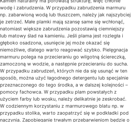
Kamień naturalny ma porowatą strukturę, więc chłonie
wodę i zabrudzenia. W przypadku zabrudzenia marmuru
np. zabarwioną wodą lub tłuszczem, należy jak najszybciej
je zetrzeć. Małe plamki mają szansę same się wchłonąć,
natomiast większe zabrudzenia pozostawią ciemniejszy
lub matowy ślad na kamieniu. Jeśli plama jest rozległa i
głęboko osadzona, usunięcie jej może okazać się
niemożliwe, dlatego warto reagować szybko. Pielęgnacja
marmuru polega na przecieraniu go wilgotną ściereczką,
zamoczoną w wodzie, a następnie przecieraniu do sucha.
W przypadku zabrudzeń, których nie da się usunąć w ten
sposób, można użyć łagodnego detergentu lub specjalnie
przeznaczonego do tego środka, a w dalszej kolejności –
pomocy fachowca. W przypadku plam powstałych z
użyciem farby lub wosku, należy delikatnie je zeskrobać.
W codziennym korzystaniu z marmurowego blatu np. w
przypadku stolika, warto zaopatrzyć się w podkładki pod
naczynia. Zapobieganie trwałym przebarwieniom będzie o
wiele łatwiejsze, niż ich późniejsze usuwanie.