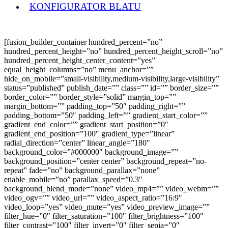
KONFIGURATOR BLATU
[fusion_builder_container hundred_percent=”no”
hundred_percent_height=”no” hundred_percent_height_scroll=”no”
hundred_percent_height_center_content=”yes”
equal_height_columns=”no” menu_anchor=””
hide_on_mobile=”small-visibility,medium-visibility,large-visibility”
status=”published” publish_date=”” class=”” id=”” border_size=””
border_color=”” border_style=”solid” margin_top=””
margin_bottom=”” padding_top=”50″ padding_right=””
padding_bottom=”50″ padding_left=”” gradient_start_color=””
gradient_end_color=”” gradient_start_position=”0″
gradient_end_position=”100″ gradient_type=”linear”
radial_direction=”center” linear_angle=”180″
background_color=”#000000″ background_image=””
background_position=”center center” background_repeat=”no-
repeat” fade=”no” background_parallax=”none”
enable_mobile=”no” parallax_speed=”0.3″
background_blend_mode=”none” video_mp4=”” video_webm=””
video_ogv=”” video_url=”” video_aspect_ratio=”16:9″
video_loop=”yes” video_mute=”yes” video_preview_image=””
filter_hue=”0″ filter_saturation=”100″ filter_brightness=”100″
filter_contrast=”100″ filter_invert=”0″ filter_sepia=”0″