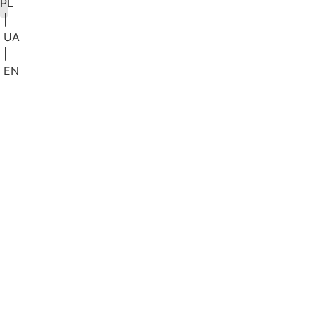
PL
|
KONFIGURATOR BLATU
UA
|
EN