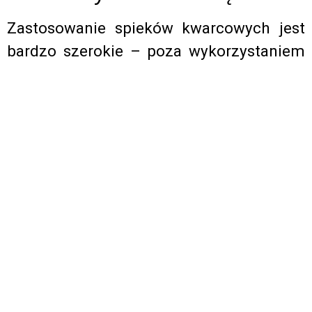
Zastosowanie spieków kwarcowych jest
bardzo szerokie – poza wykorzystaniem
ich w pomieszczeniach, sprawdzają się
one jako materiał wykończeniowy na
zewnątrz. Ze spieków kwarcowych
wykonuje się:
. Spieki kwarcowe
Elewacje budynków
Laminam na elewacje to sprawdzone
i ciekawe rozwiązanie. Spieki są
lekkim materiałem – metr
kwadratowy spieku kwarcowego waży
ok. 8 kg. Dostępne w szerokiej